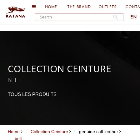
HOME
THE BRAND
OUTLETS
CONT
EN
COLLECTION CEINTURE
BELT
TOUS LES PRODUITS
Home
Collection Ceinture
genuine calf leather
belt